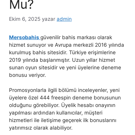
Mu?
Ekim 6, 2025
yazar
admin
Mersobahis
güvenilir bahis markası olarak
hizmet sunuyor ve Avrupa merkezli 2016 yılında
kurulmuş bahis sitesidir. Türkiye erişimlerine
2019 yılında başlanmıştır. Uzun yıllar hizmet
sunan oyun sitesidir ve yeni üyelerine deneme
bonusu veriyor.
Promosyonlarla ilgili bölümü inceleyenler, yeni
üyelere özel 444 freespin deneme bonusunun
olduğunu görebiliyor. Üyelik hesabı onayının
yapılması ardından kullanıcılar, müşteri
hizmetleri ile iletişime geçerek ilk bonuslarını
yatırımsız olarak alabiliyor.