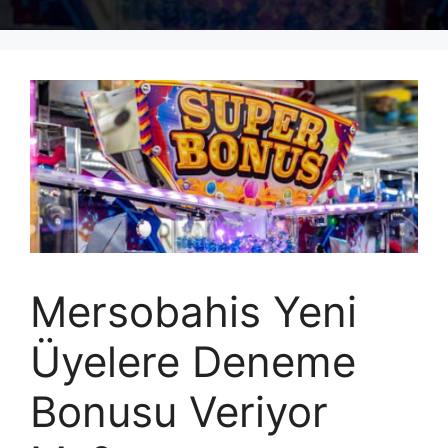
Mersobahis Yeni
Üyelere Deneme
Bonusu Veriyor