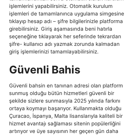
işlemlerini yapabilirsiniz. Otomatik kurulum
işlemleri de tamamlanınca uygulama simgesine
tıklayıp hesap adı – şifre bilgilerinizle platforma
girebilirsiniz. Giriş aşamasında beni hatırla
seçeneğine tıklayarak her seferinde tekrardan
şifre- kullanıcı adı yazmak zorunda kalmadan
giriş işlemlerinizi tamamlayabilirsiniz.
Güvenli Bahis
Güvenli bahsin en tanınan adresi olan platform
sunmuş olduğu bütün hizmetleri güvenli bir
şekilde sizlere sunmasıyla 2025 yılında farkını
ortaya koymayı başarıyor. Kullanmakta olduğu
Çuracao, İspanya, Malta lisanslarıyla kaliteli bir
hizmet avantajı sağlaması sitenin popülerliğini
artırıyor ve üye sayısının her geçen gün daha