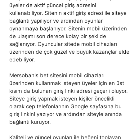
üyeler de aktif güncel giriş adresini
kullanabiliyor. Sitenin aktif giriş adresi ile siteye
bağlantı yapılıyor ve ardından oyunlar
oynanmaya başlanıyor. Sitenin mobil üzerinden
de ulaşımı son derece kolay bir şekilde
sağlanıyor. Oyuncular sitede mobil cihazları
üzerinden de çok güzel ve büyük kazançlar elde
edebiliyor.
Mersobahis bet sitesini mobil cihazları
üzerinden kullanmak isteyen üyeler için en üst
kısım da bulunan giriş linki adresi geçerli oluyor.
Siteye giriş yapmak isteyen kişiler öncelikli
olarak cep telefonlarının Google sayfasına bu
giriş linkini yazıyor ve ardından siteyle anında
bağlantı kuruyor.
Kaliteli ve güncel oyunları ile beğeni toplayan