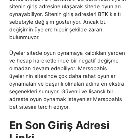
sitenin giriş adresine ulaşarak sitede oyunları
oynayabiliyor. Sitenin giriş adresleri BTK kısıtı
sebebiyle değişim gösteriyor. Ancak bu
değişimin üyelere hiçbir şekilde zararı
bulunmuyor.
Üyeler sitede oyun oynamaya kaldıkları yerden
ve hesap hareketlerinde bir negatif değişme
olmadan devam edebiliyor. Mersobahis
üyelerinin sitesinde çok daha rahat oyunlar
oynamaları ve başarılı olmaları adına en ekstra
seçenekleri sunuyor. Güvenli ve lisanslı bir
adreste oyun oynamak isteyenler Mersobahis
bet sitesini tercih ediyor.
En Son Giriş Adresi