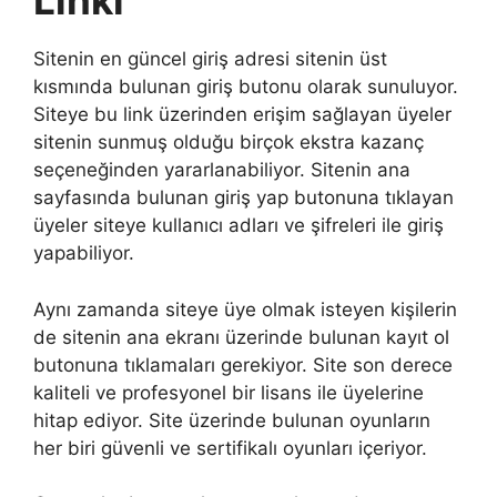
Linki
Sitenin en güncel giriş adresi sitenin üst
kısmında bulunan giriş butonu olarak sunuluyor.
Siteye bu link üzerinden erişim sağlayan üyeler
sitenin sunmuş olduğu birçok ekstra kazanç
seçeneğinden yararlanabiliyor. Sitenin ana
sayfasında bulunan giriş yap butonuna tıklayan
üyeler siteye kullanıcı adları ve şifreleri ile giriş
yapabiliyor.
Aynı zamanda siteye üye olmak isteyen kişilerin
de sitenin ana ekranı üzerinde bulunan kayıt ol
butonuna tıklamaları gerekiyor. Site son derece
kaliteli ve profesyonel bir lisans ile üyelerine
hitap ediyor. Site üzerinde bulunan oyunların
her biri güvenli ve sertifikalı oyunları içeriyor.