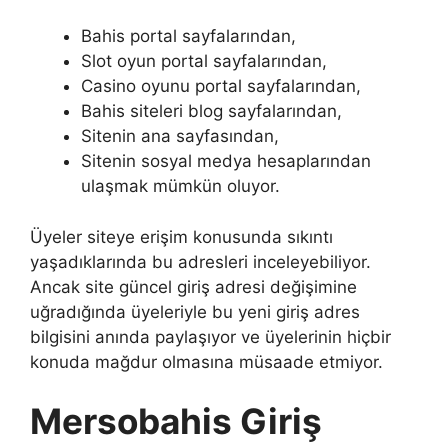
Bahis portal sayfalarından,
Slot oyun portal sayfalarından,
Casino oyunu portal sayfalarından,
Bahis siteleri blog sayfalarından,
Sitenin ana sayfasından,
Sitenin sosyal medya hesaplarından
ulaşmak mümkün oluyor.
Üyeler siteye erişim konusunda sıkıntı
yaşadıklarında bu adresleri inceleyebiliyor.
Ancak site güncel giriş adresi değişimine
uğradığında üyeleriyle bu yeni giriş adres
bilgisini anında paylaşıyor ve üyelerinin hiçbir
konuda mağdur olmasına müsaade etmiyor.
Mersobahis Giriş