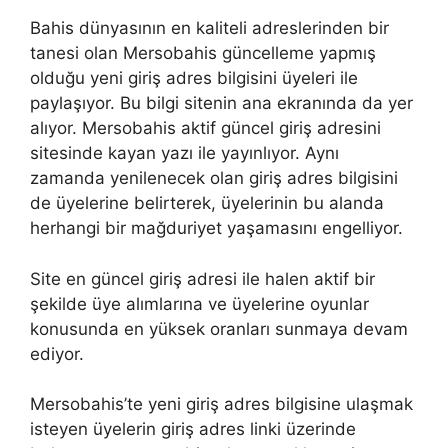
Bahis dünyasının en kaliteli adreslerinden bir
tanesi olan Mersobahis güncelleme yapmış
olduğu yeni giriş adres bilgisini üyeleri ile
paylaşıyor. Bu bilgi sitenin ana ekranında da yer
alıyor. Mersobahis aktif güncel giriş adresini
sitesinde kayan yazı ile yayınlıyor. Aynı
zamanda yenilenecek olan giriş adres bilgisini
de üyelerine belirterek, üyelerinin bu alanda
herhangi bir mağduriyet yaşamasını engelliyor.
Site en güncel giriş adresi ile halen aktif bir
şekilde üye alımlarına ve üyelerine oyunlar
konusunda en yüksek oranları sunmaya devam
ediyor.
Mersobahis’te yeni giriş adres bilgisine ulaşmak
isteyen üyelerin giriş adres linki üzerinde