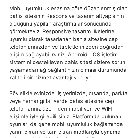
Mobil uyumluluk esasına göre düzenlenmiş olan
bahis sitesinin Responsive tasarım altyapısının
olduğunu yapılan araştırmalar sonucunda
görmekteyiz. Responsive tasarım ilkelerine
uyumlu olarak tasarlanan bahis sitesine cep
telefonlarınızdan ve tabletlerinizden doğrudan
erişim sağlayabilirsiniz. Android- İOS işletim
sistemini destekleyen bahis sitesi sizlere sorun
yaşamadan ağ bağlantınızın olması durumunda
kaliteli bir hizmet avantajı sunuyor.
Böylelikle evinizde, iş yerinizde, dışarıda, parkta
veya herhangi bir yerde bahis sitesine cep
telefonlarınız üzerinden mobil veri ve WİFİ
erişimleriyle girebilirsiniz. Platformda bulunan
oyunları da gene mobil uyumluluk bağlamında
yarım ekran ve tam ekran modlarıyla oynama