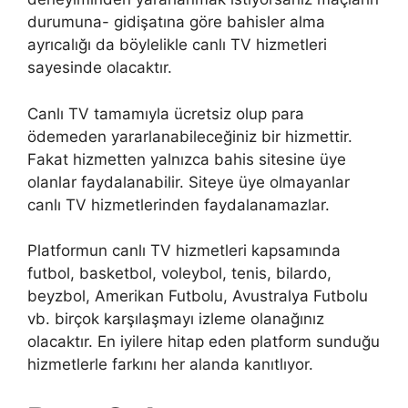
durumuna- gidişatına göre bahisler alma
ayrıcalığı da böylelikle canlı TV hizmetleri
sayesinde olacaktır.
Canlı TV tamamıyla ücretsiz olup para
ödemeden yararlanabileceğiniz bir hizmettir.
Fakat hizmetten yalnızca bahis sitesine üye
olanlar faydalanabilir. Siteye üye olmayanlar
canlı TV hizmetlerinden faydalanamazlar.
Platformun canlı TV hizmetleri kapsamında
futbol, basketbol, voleybol, tenis, bilardo,
beyzbol, Amerikan Futbolu, Avustralya Futbolu
vb. birçok karşılaşmayı izleme olanağınız
olacaktır. En iyilere hitap eden platform sunduğu
hizmetlerle farkını her alanda kanıtlıyor.