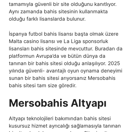
tamamıyla güvenli bir site olduğunu kanıtlıyor.
Aynı zamanda bahis sitesinin kullanmakta
olduğu farklı lisanslarda bulunur.
İspanya futbol bahis lisansı başta olmak üzere
Malta casino lisansı ve La Liga sponsorluk
lisansları bahis sitesinde mevcuttur. Buradan da
platformun Avrupa’da ve bütün dünya da
tanınan bir bahis sitesi olduğu anlaşılıyor. 2025
yılında güvenli- avantajlı oyun oynama deneyimi
sunan bir bahis sitesi arıyorsanız Mersobahis
bahis sitesi tam size göredir.
Mersobahis Altyapı
Altyapı teknolojileri bakımından bahis sitesi
kusursuz hizmet ayrıcalığı sağlamasıyla tanınan