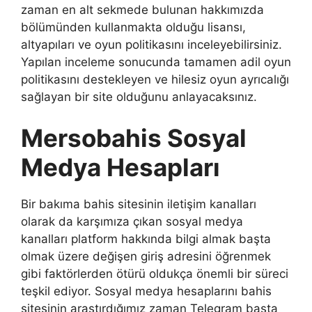
zaman en alt sekmede bulunan hakkımızda
bölümünden kullanmakta olduğu lisansı,
altyapıları ve oyun politikasını inceleyebilirsiniz.
Yapılan inceleme sonucunda tamamen adil oyun
politikasını destekleyen ve hilesiz oyun ayrıcalığı
sağlayan bir site olduğunu anlayacaksınız.
Mersobahis Sosyal
Medya Hesapları
Bir bakıma bahis sitesinin iletişim kanalları
olarak da karşımıza çıkan sosyal medya
kanalları platform hakkında bilgi almak başta
olmak üzere değişen giriş adresini öğrenmek
gibi faktörlerden ötürü oldukça önemli bir süreci
teşkil ediyor. Sosyal medya hesaplarını bahis
sitesinin araştırdığımız zaman Telegram başta