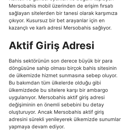
Mersobahis mobil üzerinden de erişim fırsatı
sağlayan sitelerden bir tanesi olarak karşımıza
çıkıyor. Kusursuz bir bet arayanlar için en
kazançlı ve karlı adresi Mersobahis sağlıyor.
Aktif Giriş Adresi
Bahis sektörünün son derece büyük bir para
döngüsüne sahip olması birçok bahis sitesinin
de ülkemizde hizmet sunmasına sebep oluyor.
Bu bakımdan tüm ülkelerde olduğu gibi
ülkemizdede bu sitelere karşı bir ambargo
uygulanıyor. Mersobahis aktif giriş adresi
değişiminin en önemli sebebini bu detay
oluşturuyor. Ancak Mersobahis aktif giriş
adresini sürekli yenileyerek ülkemizde sunumlar
yapmaya devam ediyor.