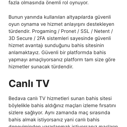
fazla olmasında önemli rol oynuyor.
Bunun yanında kullanılan altyapılarda güvenli
oyun oynama ve hizmet anlayışını destekleyen
türdendir. Progaming / Pronet / SSL / Netent /
3D Secure / 2FA sistemleri sayesinde güvenli
hizmet avantajı sunduğunu bahis sitesinin
anlamaktayız. Güvenli bir platformda bahis
yapmayı amaçlıyorsanız platform tam size göre
hizmetler sunacak türdendir.
Canlı TV
Bedava canlı TV hizmetleri sunan bahis sitesi
böylelikle bahis aldığınız maçları izleme fırsatını
sizlere sağlıyor. Aynı zamanda maç sırasında
bahis almak istiyorsanız yani canlı bahis
deneyiminden yararlanmak istiyorsanız maçların