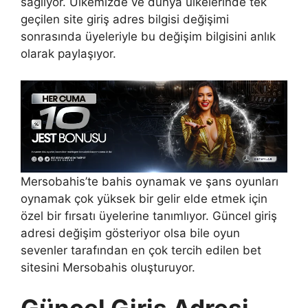
sağlıyor. Ülkemizde ve dünya ülkelerinde tek
geçilen site giriş adres bilgisi değişimi
sonrasında üyeleriyle bu değişim bilgisini anlık
olarak paylaşıyor.
Mersobahis’te bahis oynamak ve şans oyunları
oynamak çok yüksek bir gelir elde etmek için
özel bir fırsatı üyelerine tanımlıyor. Güncel giriş
adresi değişim gösteriyor olsa bile oyun
sevenler tarafından en çok tercih edilen bet
sitesini Mersobahis oluşturuyor.