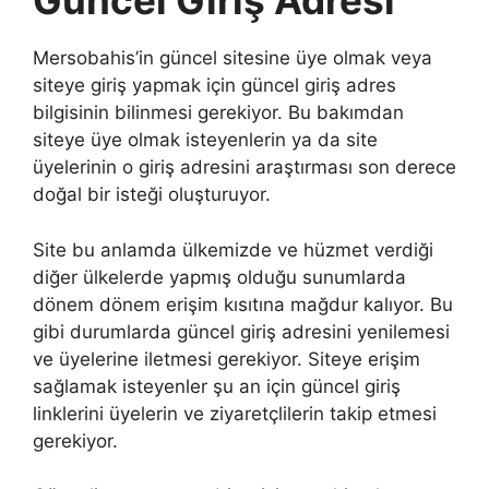
Güncel Giriş Adresi
Mersobahis’in güncel sitesine üye olmak veya
siteye giriş yapmak için güncel giriş adres
bilgisinin bilinmesi gerekiyor. Bu bakımdan
siteye üye olmak isteyenlerin ya da site
üyelerinin o giriş adresini araştırması son derece
doğal bir isteği oluşturuyor.
Site bu anlamda ülkemizde ve hüzmet verdiği
diğer ülkelerde yapmış olduğu sunumlarda
dönem dönem erişim kısıtına mağdur kalıyor. Bu
gibi durumlarda güncel giriş adresini yenilemesi
ve üyelerine iletmesi gerekiyor. Siteye erişim
sağlamak isteyenler şu an için güncel giriş
linklerini üyelerin ve ziyaretçlilerin takip etmesi
gerekiyor.