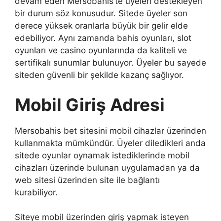
devam eden Mersobahis’te üyeleri destekleyen
bir durum söz konusudur. Sitede üyeler son
derece yüksek oranlarla büyük bir gelir elde
edebiliyor. Aynı zamanda bahis oyunları, slot
oyunları ve casino oyunlarında da kaliteli ve
sertifikalı sunumlar bulunuyor. Üyeler bu sayede
siteden güvenli bir şekilde kazanç sağlıyor.
Mobil Giriş Adresi
Mersobahis bet sitesini mobil cihazlar üzerinden
kullanmakta mümkündür. Üyeler diledikleri anda
sitede oyunlar oynamak istediklerinde mobil
cihazları üzerinde bulunan uygulamadan ya da
web sitesi üzerinden site ile bağlantı
kurabiliyor.
Siteye mobil üzerinden giriş yapmak isteyen