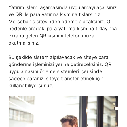
Yatırım işlemi aşamasında uygulamayı açarsınız
ve QR ile para yatırma kısmına tıklarsınız.
Mersobahis sitesinden ödeme alacaksınız. O
nedenle oradaki para yatırma kısmına tıklayınca
ekrana gelen QR kısmını telefonunuza
okutmalısınız.
Bu şekilde sistem algılayacak ve siteye para
gönderme işleminizi yerine getireceksiniz. QR
uygulamasını ödeme sistemleri içerisinde
sadece paranızı siteye transfer etmek için
kullanabiliyorsunuz.