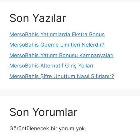
Son Yazılar
MersoBahis Yatırımlarda Ekstra Bonus
MersoBahis Ödeme Limitleri Nelerdir?
MersoBahis Yatırım Bonusu Kampanyaları
MersoBahis Alternatif Giriş Yolları
MersoBahis Şifre Unuttum Nasıl Sıfırlanır?
Son Yorumlar
Görüntülenecek bir yorum yok.