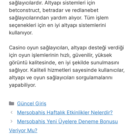
sağlayıcılardır. Altyapı sistemleri için
betconstruct, betradar ve redlanebet
sağlayıcılarından yardım alıyor. Tüm işlem
seçenekleri için en iyi altyapı sistemlerini
kullanıyor.
Casino oyun sağlayıcıları, altyapı desteği verdiği
için oyun işlemlerinin hızlı, güvenilir, yüksek
görüntü kalitesinde, en iyi şekilde sunulmasını
sağlıyor. Kaliteli hizmetleri sayesinde kullanıcılar,
altyapı ve oyun sağlayıcıları sorgulamalarını
yapabiliyor.
Kategoriler
Güncel Giriş
Mersobahis Haftalık Etkinlikler Nelerdir?
Mersobahis Yeni Üyelere Deneme Bonusu
Veriyor Mu?