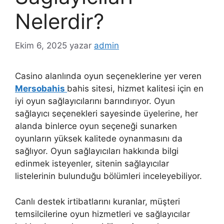
Nelerdir?
Ekim 6, 2025
yazar
admin
Casino alanlında oyun seçeneklerine yer veren
Mersobahis
bahis sitesi, hizmet kalitesi için en
iyi oyun sağlayıcılarını barındırıyor. Oyun
sağlayıcı seçenekleri sayesinde üyelerine, her
alanda binlerce oyun seçeneği sunarken
oyunların yüksek kalitede oynanmasını da
sağlıyor. Oyun sağlayıcıları hakkında bilgi
edinmek isteyenler, sitenin sağlayıcılar
listelerinin bulunduğu bölümleri inceleyebiliyor.
Canlı destek irtibatlarını kuranlar, müşteri
temsilcilerine oyun hizmetleri ve sağlayıcılar