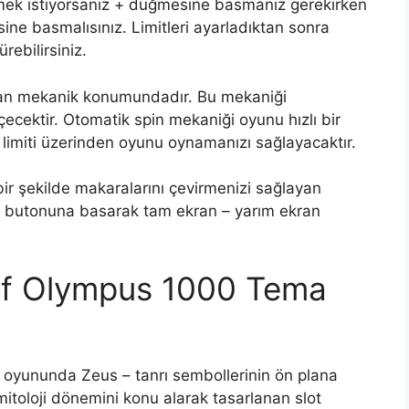
seltmek istiyorsanız + düğmesine basmanız gerekirken
sine basmalısınız. Limitleri ayarladıktan sonra
rebilirsiniz.
yan mekanik konumundadır. Bu mekaniği
cektir. Otomatik spin mekaniği oyunu hızlı bir
s limiti üzerinden oyunu oynamanızı sağlayacaktır.
 bir şekilde makaralarını çevirmenizi sağlayan
ar butonuna basarak tam ekran – yarım ekran
Of Olympus 1000 Tema
t oyununda Zeus – tanrı sembollerinin ön plana
 mitoloji dönemini konu alarak tasarlanan slot