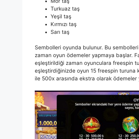
Mor taş
Turkuaz taş
Yeşil taş
Kırmızı taş
Sarı taş
Sembolleri oyunda bulunur. Bu sembolleri o
zaman oyun ödemeler yapmaya başlar. Fak
eşleştirildiği zaman oyunculara freespin tu
eşleştirdiğinizde oyun 15 freespin turuna k
ile 500x arasında ekstra olarak ödemeler 