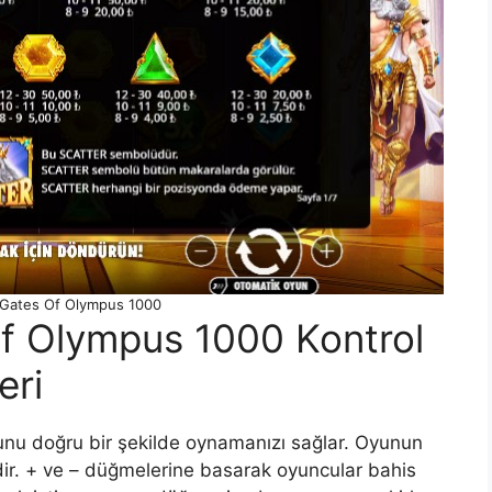
Gates Of Olympus 1000
f Olympus 1000 Kontrol
eri
nunu doğru bir şekilde oynamanızı sağlar. Oyunun
dir. + ve – düğmelerine basarak oyuncular bahis