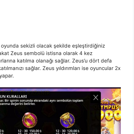
yunda sekizli olacak şekilde eşleştirdiğiniz
at Zeus sembolü istisna olarak 4 kez
rlarına katılma olanağı sağlar. Zeus’u dört defa
atılmanızı sağlar. Zeus yıldırımları ise oyuncular 2x
yapar.