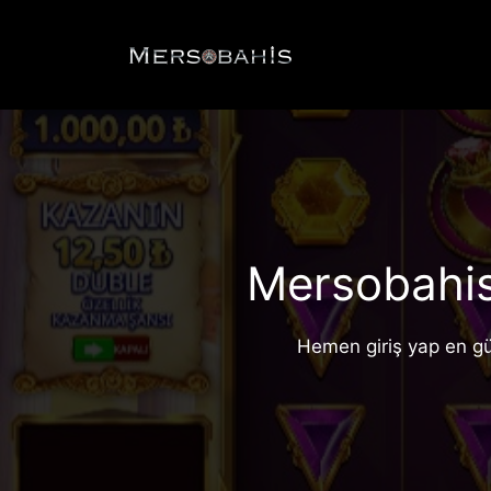
İçeriğe
atla
Mersobahis
Hemen giriş yap en gü