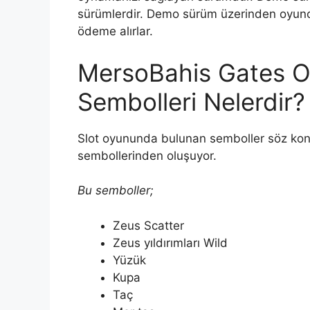
sürümlerdir. Demo sürüm üzerinden oyun
ödeme alırlar.
MersoBahis Gates O
Sembolleri Nelerdir?
Slot oyununda bulunan semboller söz konu
sembollerinden oluşuyor.
Bu semboller;
Zeus Scatter
Zeus yıldırımları Wild
Yüzük
Kupa
Taç