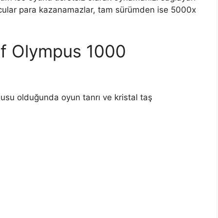
cular para kazanamazlar, tam sürümden ise 5000x
f Olympus 1000
su olduğunda oyun tanrı ve kristal taş