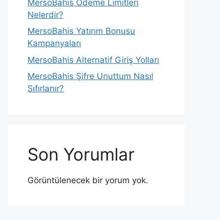
MersoBahis Ödeme Limitleri
Nelerdir?
MersoBahis Yatırım Bonusu
Kampanyaları
MersoBahis Alternatif Giriş Yolları
MersoBahis Şifre Unuttum Nasıl
Sıfırlanır?
Son Yorumlar
Görüntülenecek bir yorum yok.