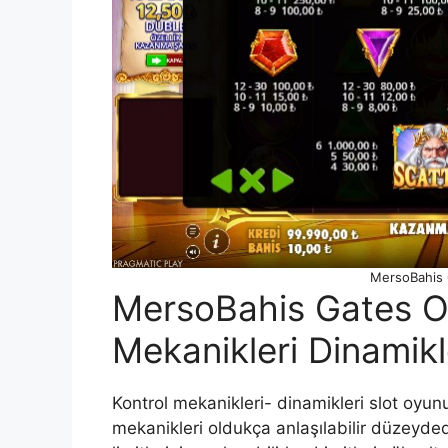
MersoBahis 
MersoBahis Gates O
Mekanikleri Dinamikl
Kontrol mekanikleri- dinamikleri slot oyu
mekanikleri oldukça anlaşılabilir düzeyde