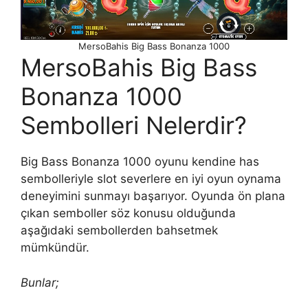
MersoBahis Big Bass Bonanza 1000
MersoBahis Big Bass
Bonanza 1000
Sembolleri Nelerdir?
Big Bass Bonanza 1000 oyunu kendine has
sembolleriyle slot severlere en iyi oyun oynama
deneyimini sunmayı başarıyor. Oyunda ön plana
çıkan semboller söz konusu olduğunda
aşağıdaki sembollerden bahsetmek
mümkündür.
Bunlar;