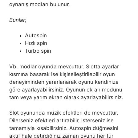
oynanış modları bulunur.
Bunlar;
Autospin
Hızlı spin
Turbo spin
Vb. modlar oyunda mevcuttur. Slotta ayarlar
kısmına basarak ise kişiselleştirilebilir oyun
deneyiminden yararlanarak oyunu kendinize
göre ayarlayabilirsiniz. Oyunun ekran modunu
tam veya yarım ekran olarak ayarlayabilirsiniz.
Slot oyununda müzik efektleri de mevcuttur.
Dilerseniz efektleri artırabilir, isterseniz ise
tamamıyla kısabilirsiniz. Autospin düğmesini
aktif hale getirdiğiniz zaman oyunu her tur