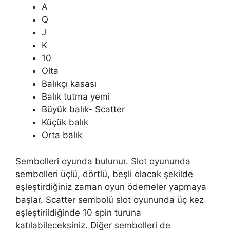
A
Q
J
K
10
Olta
Balıkçı kasası
Balık tutma yemi
Büyük balık- Scatter
Küçük balık
Orta balık
Sembolleri oyunda bulunur. Slot oyununda
sembolleri üçlü, dörtlü, beşli olacak şekilde
eşleştirdiğiniz zaman oyun ödemeler yapmaya
başlar. Scatter sembolü slot oyununda üç kez
eşleştirildiğinde 10 spin turuna
katılabileceksiniz. Diğer sembolleri de