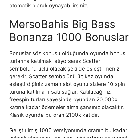
otomatik olarak oynayabilirsiniz.
MersoBahis Big Bass
Bonanza 1000 Bonuslar
Bonuslar söz konusu olduğunda oyunda bonus
turlarına katılmak istiyorsanız Scatter
sembolünü üçlü olacak şekilde eşleştirmeniz
gerekir. Scatter sembolünü üç kez oyunda
eşleştirdiğiniz zaman slot oyunu sizlere 10 spin
turuna katılma fırsatı sağlar. Katılacağınız
freespin turları sayesinde oyundan 20.000x
katına kadar ödemeler alma şansınız olacaktır.
Klasik oyunda bu oran 2100x katıdır.
Geliştirilmiş 1000 versiyonunda oranın bu kadar