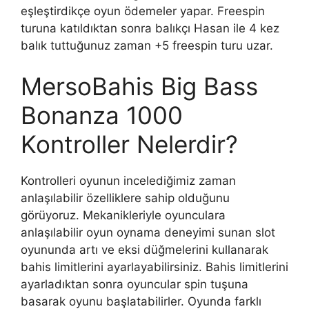
eşleştirdikçe oyun ödemeler yapar. Freespin
turuna katıldıktan sonra balıkçı Hasan ile 4 kez
balık tuttuğunuz zaman +5 freespin turu uzar.
MersoBahis Big Bass
Bonanza 1000
Kontroller Nelerdir?
Kontrolleri oyunun incelediğimiz zaman
anlaşılabilir özelliklere sahip olduğunu
görüyoruz. Mekanikleriyle oyunculara
anlaşılabilir oyun oynama deneyimi sunan slot
oyununda artı ve eksi düğmelerini kullanarak
bahis limitlerini ayarlayabilirsiniz. Bahis limitlerini
ayarladıktan sonra oyuncular spin tuşuna
basarak oyunu başlatabilirler. Oyunda farklı