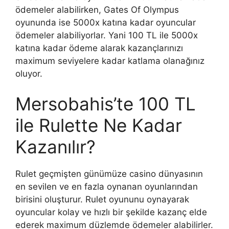
ödemeler alabilirken, Gates Of Olympus
oyununda ise 5000x katına kadar oyuncular
ödemeler alabiliyorlar. Yani 100 TL ile 5000x
katına kadar ödeme alarak kazançlarınızı
maximum seviyelere kadar katlama olanağınız
oluyor.
Mersobahis’te 100 TL
ile Rulette Ne Kadar
Kazanılır?
Rulet geçmişten günümüze casino dünyasının
en sevilen ve en fazla oynanan oyunlarından
birisini oluşturur. Rulet oyununu oynayarak
oyuncular kolay ve hızlı bir şekilde kazanç elde
ederek maximum düzlemde ödemeler alabilirler.