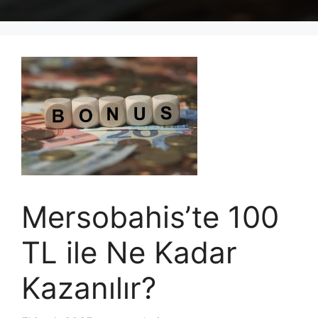
Mersobahis’te 100
TL ile Ne Kadar
Kazanılır?