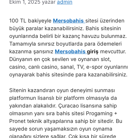
Ekim 1, 2025
yazar
admin
100 TL bakiyeyle
Mersobahis
sitesi üzerinden
büyük paralar kazanabilirsiniz. Bahis sitesinin
oyunlarında belirli bir kazanç havuzu bulunmaz.
Tamamıyla sınırsız boyutlarda para ödemeleri
kazanma şansınız
Mersobahis
giriş
mevcuttur.
Dünyanın en çok sevilen ve oynanan slot,
casino, canlı casino, sanal, TV, e-spor oyunlarını
oynayarak bahis sitesinde para kazanabilirsiniz.
Sitenin kazandıran oyun deneyimi sunması
platformun lisanslı bir platform olmasıyla da
yakından alakalıdır. Çuracao lisansına sahip
olmasının yanı sıra bahis sitesi Progaming +
Pronet teknik altyapılarına sahip bir sitedir. Bu
sayede sorun yaşamaksızın oyun oynama
olanağını sizlere sağlar. Çok kısa bir sürede