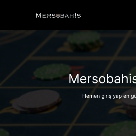
İçeriğe
atla
Mersobahis
Hemen giriş yap en gü