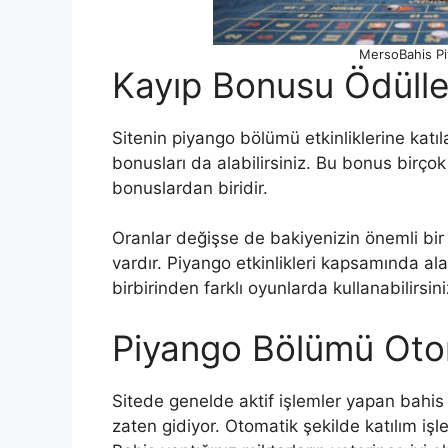
MersoBahis Pi
Kayıp Bonusu Ödülle
Sitenin piyango bölümü etkinliklerine katı
bonusları da alabilirsiniz. Bu bonus birçok
bonuslardan biridir.
Oranlar değişse de bakiyenizin önemli bir
vardır. Piyango etkinlikleri kapsamında ala
birbirinden farklı oyunlarda kullanabilirsini
Piyango Bölümü Oto
Sitede genelde aktif işlemler yapan bahis 
zaten gidiyor. Otomatik şekilde katılım işl