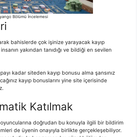
yango Bölümü İncelemesi
ri
larak bahislerde çok işinize yarayacak kayıp
 insanın yakından tanıdığı ve bildiği en sevilen
 payı kadar siteden kayıp bonusu alma şansınız
cağınız kayıp bonuslarını yine site içerisinde
z.
matik Katılmak
oyuncularına doğrudan bu konuyla ilgili bir bildirim
emleri de üyenin onayıyla birlikte gerçekleşebiliyor.