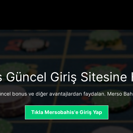
 Güncel Giriş Sitesine 
ncel bonus ve diğer avantajlardan faydalan. Merso Bahi
Tıkla Mersobahis'e Giriş Yap