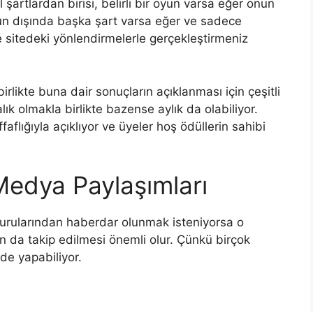
l şartlardan birisi, belirli bir oyun varsa eğer onun
nun dışında başka şart varsa eğer ve sadece
e sitedeki yönlendirmelerle gerçekleştirmeniz
irlikte buna dair sonuçların açıklanması için çeşitli
alık olmakla birlikte bazense aylık da olabiliyor.
aflığıyla açıklıyor ve üyeler hoş ödüllerin sahibi
edya Paylaşımları
uyurularından haberdar olunmak isteniyorsa o
n da takip edilmesi önemli olur. Çünkü birçok
de yapabiliyor.