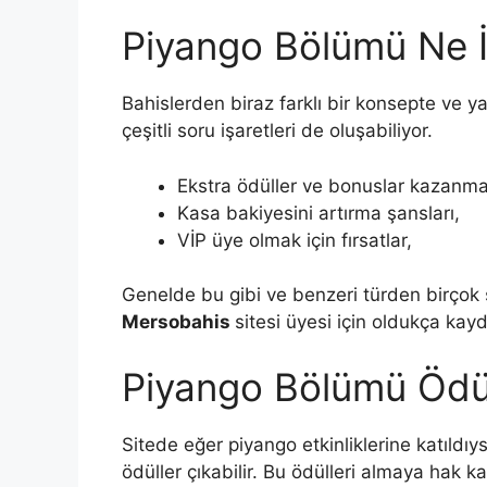
Piyango Bölümü Ne İ
Bahislerden biraz farklı bir konsepte ve y
çeşitli soru işaretleri de oluşabiliyor.
Ekstra ödüller ve bonuslar kazanma f
Kasa bakiyesini artırma şansları,
VİP üye olmak için fırsatlar,
Genelde bu gibi ve benzeri türden birçok ş
Mersobahis
sitesi üyesi için oldukça kay
Piyango Bölümü Ödüll
Sitede eğer piyango etkinliklerine katıldıy
ödüller çıkabilir. Bu ödülleri almaya hak