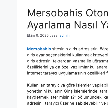
Mersobahis Otoma
Ayarlama Nasıl Ya
Ekim 6, 2025
yazar
admin
Mersobahis
sitesinin giriş adreslerini öğ
giriş ayar seçeneklerini kullanmak isteyebil
giriş adresini tekrardan yazma ile uğraşma
özelliklerini ya da özel yazılımlar kullanara
internet tarayıcı uygulamasının özellikleri fa
Kullanılan tarayıcıya göre işlemler yapılabili
yönetimini kullanır. Giriş işlemlerinde, tara
kaydetmek ister misiniz?” bölümündeki kay
adresini, tarayıcı üzerine sabitleyebilir v