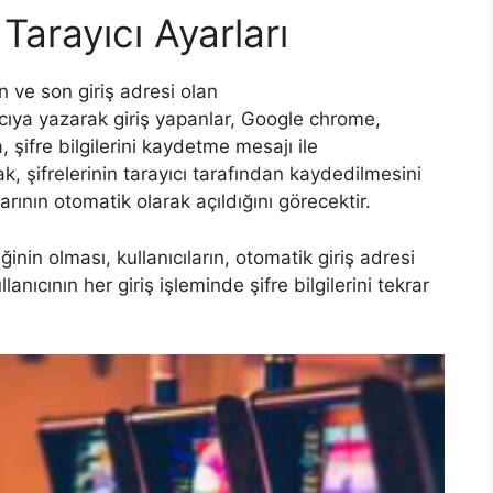
Tarayıcı Ayarları
 ve son giriş adresi olan
ıcıya yazarak giriş yapanlar, Google chrome,
, şifre bilgilerini kaydetme mesajı ile
k, şifrelerinin tarayıcı tarafından kaydedilmesini
arının otomatik olarak açıldığını görecektir.
iğinin olması, kullanıcıların, otomatik giriş adresi
lanıcının her giriş işleminde şifre bilgilerini tekrar