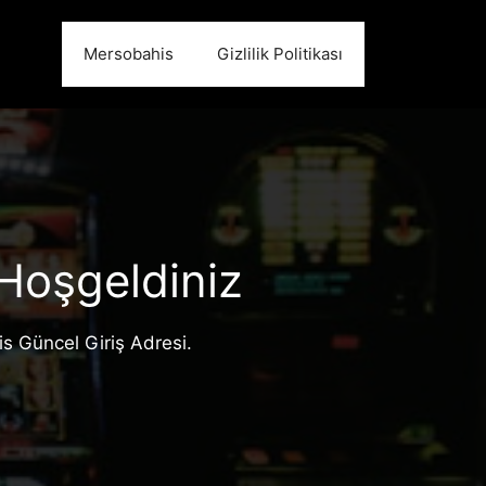
Mersobahis
Gizlilik Politikası
Hoşgeldiniz
s Güncel Giriş Adresi.