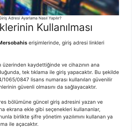
riş Adresi Ayarlama Nasıl Yapılır?
lerinin Kullanılması
Mersobahis
erişimlerinde, giriş adresi linkleri
ıcısı üzerinden kaydettiğinde ve cihazının ana
rduğunda, tek tıklama ile giriş yapacaktır. Bu şekilde
4/1065/0847 lisans numarası kullanılan güvenilir
mlerinin güvenli olmasını da sağlayacaktır.
dres bölümüne güncel giriş adresini yazan ve
ana ekrana ekle gibi seçenekleri kullananlar,
nunla birlikte şifre yönetim yazılımını kullanan ya
ama ile açacaktır.