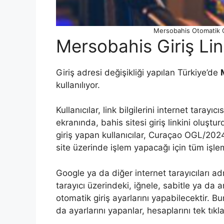
Mersobahis Otomatik Gi
Mersobahis Giriş Link
Giriş adresi değişikliği yapılan Türkiye’de
kullanılıyor.
Kullanıcılar, link bilgilerini internet taray
ekranında, bahis sitesi giriş linkini oluştu
giriş yapan kullanıcılar, Curaçao OGL/202
site üzerinde işlem yapacağı için tüm işle
Google ya da diğer internet tarayıcıları a
tarayıcı üzerindeki, iğnele, sabitle ya da 
otomatik giriş ayarlarını yapabilecektir. Bu
da ayarlarını yapanlar, hesaplarını tek tıkl