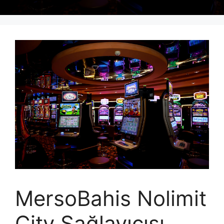
MersoBahis Nolimit
City Sağlayıcısı