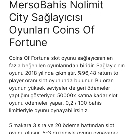
MersoBahis Nolimit
City Sağlayıcısı
Oyunları Coins Of
Fortune
Coins Of Fortune slot oyunu sağlayıcının en
fazla beğenilen oyunlarından biridir. Sağlayıcının
oyunu 2018 yılında çıkmıştır. %96,48 return to
player oranı slot oyununda bulunur. Bu oran
oyunun yüksek seviyeler de geri ödemeler
yaptığını gösteriyor. 50000x katına kadar slot
oyunu ödemeler yapar. 0,2 / 100 bahis
limitleriyle oyunu oynayabilirsiniz.
5 makara 3 sıra ve 20 ödeme hattından slot
oyunu oluşur. 5-3 düzeniyle oyunu oynayarak