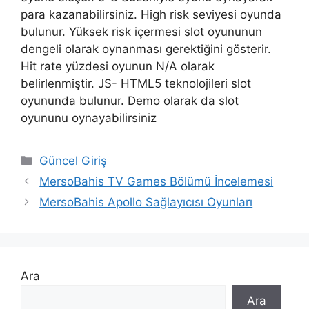
para kazanabilirsiniz. High risk seviyesi oyunda
bulunur. Yüksek risk içermesi slot oyununun
dengeli olarak oynanması gerektiğini gösterir.
Hit rate yüzdesi oyunun N/A olarak
belirlenmiştir. JS- HTML5 teknolojileri slot
oyununda bulunur. Demo olarak da slot
oyununu oynayabilirsiniz
Kategoriler
Güncel Giriş
MersoBahis TV Games Bölümü İncelemesi
MersoBahis Apollo Sağlayıcısı Oyunları
Ara
Ara