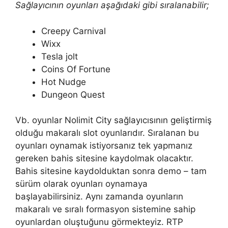
Sağlayıcının oyunları aşağıdaki gibi sıralanabilir;
Creepy Carnival
Wixx
Tesla jolt
Coins Of Fortune
Hot Nudge
Dungeon Quest
Vb. oyunlar Nolimit City sağlayıcısının geliştirmiş
olduğu makaralı slot oyunlarıdır. Sıralanan bu
oyunları oynamak istiyorsanız tek yapmanız
gereken bahis sitesine kaydolmak olacaktır.
Bahis sitesine kaydolduktan sonra demo – tam
sürüm olarak oyunları oynamaya
başlayabilirsiniz. Aynı zamanda oyunların
makaralı ve sıralı formasyon sistemine sahip
oyunlardan oluştuğunu görmekteyiz. RTP