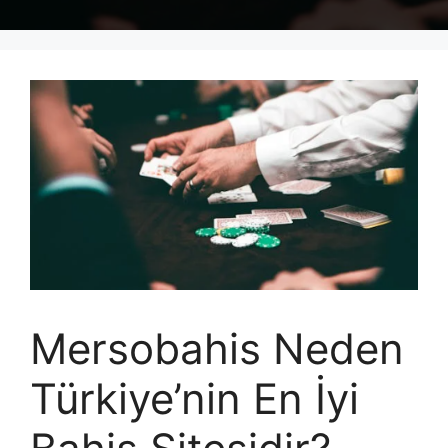
Mersobahis Neden
Türkiye’nin En İyi