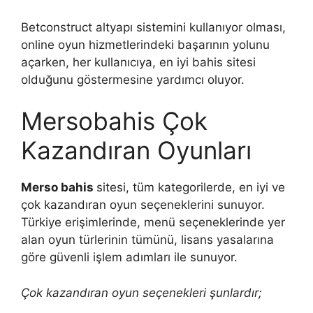
Betconstruct altyapı sistemini kullanıyor olması,
online oyun hizmetlerindeki başarının yolunu
açarken, her kullanıcıya, en iyi bahis sitesi
olduğunu göstermesine yardımcı oluyor.
Mersobahis Çok
Kazandıran Oyunları
Merso bahis
sitesi, tüm kategorilerde, en iyi ve
çok kazandıran oyun seçeneklerini sunuyor.
Türkiye erişimlerinde, menü seçeneklerinde yer
alan oyun türlerinin tümünü, lisans yasalarına
göre güvenli işlem adımları ile sunuyor.
Çok kazandıran oyun seçenekleri şunlardır;