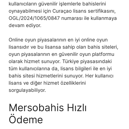
kullanıcıların güvenilir işlemlerle bahislerini
oynayabilmesi için Curaçao lisans sertifikasını,
OGL/2024/1065/0847 numarası ile kullanmaya
devam ediyor.
Online oyun piyasalarının en iyi online oyun
lisansıdır ve bu lisansa sahip olan bahis siteleri,
oyun piyasalarının en güvenilir oyun platformu
olarak hizmet sunuyor. Türkiye piyasasındaki
tüm kullanıcılarına da, lisans bilgileri ile en iyi
bahis sitesi hizmetlerini sunuyor. Her kullanıcı
lisans ve diğer hizmet özelliklerini
sorgulayabiliyor.
Mersobahis Hızlı
Ödeme