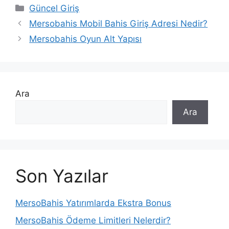
Kategoriler
Güncel Giriş
Mersobahis Mobil Bahis Giriş Adresi Nedir?
Mersobahis Oyun Alt Yapısı
Ara
Ara
Son Yazılar
MersoBahis Yatırımlarda Ekstra Bonus
MersoBahis Ödeme Limitleri Nelerdir?