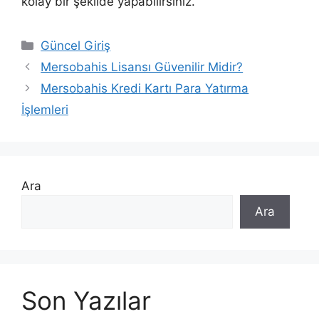
kolay bir şekilde yapabilirsiniz.
Kategoriler
Güncel Giriş
Mersobahis Lisansı Güvenilir Midir?
Mersobahis Kredi Kartı Para Yatırma
İşlemleri
Ara
Ara
Son Yazılar