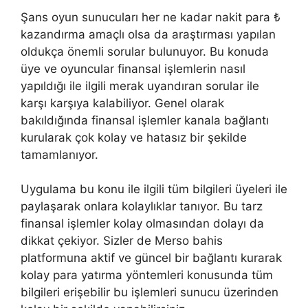
Şans oyun sunucuları her ne kadar nakit para ₺
kazandırma amaçlı olsa da araştırması yapılan
oldukça önemli sorular bulunuyor. Bu konuda
üye ve oyuncular finansal işlemlerin nasıl
yapıldığı ile ilgili merak uyandıran sorular ile
karşı karşıya kalabiliyor. Genel olarak
bakıldığında finansal işlemler kanala bağlantı
kurularak çok kolay ve hatasız bir şekilde
tamamlanıyor.
Uygulama bu konu ile ilgili tüm bilgileri üyeleri ile
paylaşarak onlara kolaylıklar tanıyor. Bu tarz
finansal işlemler kolay olmasından dolayı da
dikkat çekiyor. Sizler de Merso bahis
platformuna aktif ve güncel bir bağlantı kurarak
kolay para yatırma yöntemleri konusunda tüm
bilgileri erişebilir bu işlemleri sunucu üzerinden