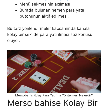
Menü sekmesinin açılması
Burada bulunan hemen para yatır
butonunun aktif edilmesi.
Bu tarz yönlendirmeler kapsamında kanala
kolay bir şekilde para yatırılması söz konusu
oluyor.
Mersobahis Kolay Para Yatırma Yöntemleri Nelerdir?
Merso bahise Kolay Bir