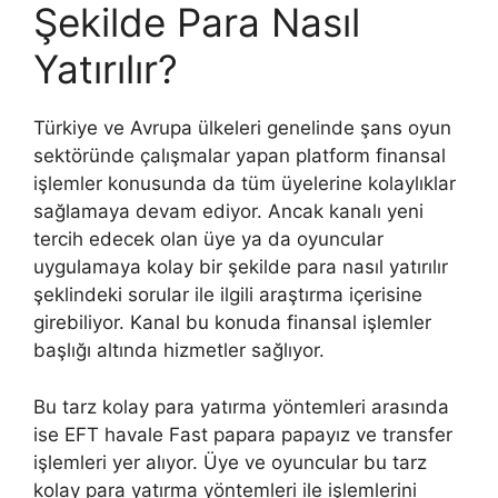
Şekilde Para Nasıl
Yatırılır?
Türkiye ve Avrupa ülkeleri genelinde şans oyun
sektöründe çalışmalar yapan platform finansal
işlemler konusunda da tüm üyelerine kolaylıklar
sağlamaya devam ediyor. Ancak kanalı yeni
tercih edecek olan üye ya da oyuncular
uygulamaya kolay bir şekilde para nasıl yatırılır
şeklindeki sorular ile ilgili araştırma içerisine
girebiliyor. Kanal bu konuda finansal işlemler
başlığı altında hizmetler sağlıyor.
Bu tarz kolay para yatırma yöntemleri arasında
ise EFT havale Fast papara papayız ve transfer
işlemleri yer alıyor. Üye ve oyuncular bu tarz
kolay para yatırma yöntemleri ile işlemlerini