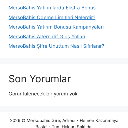
MersoBahis Yatırımlarda Ekstra Bonus
MersoBahis Ödeme Limitleri Nelerdir?
MersoBahis Yatırım Bonusu Kampanyaları
MersoBahis Alternatif Giriş Yolları
MersoBahis Şifre Unuttum Nasıl Sıfırlanır?
Son Yorumlar
Görüntülenecek bir yorum yok.
2026 © Mersobahis Giriş Adresi - Hemen Kazanmaya
Başla! - Tüm Hakları Saklıdır.