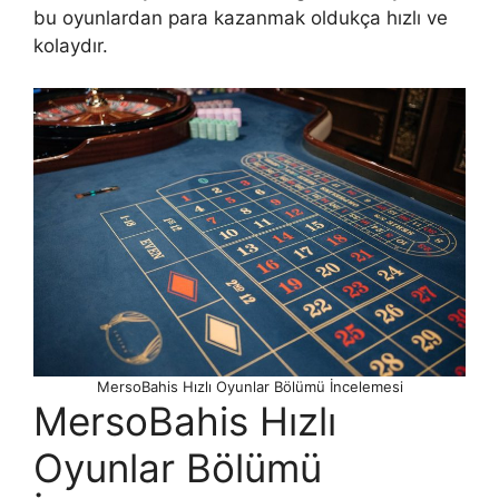
bu oyunlardan para kazanmak oldukça hızlı ve
kolaydır.
MersoBahis Hızlı Oyunlar Bölümü İncelemesi
MersoBahis Hızlı
Oyunlar Bölümü