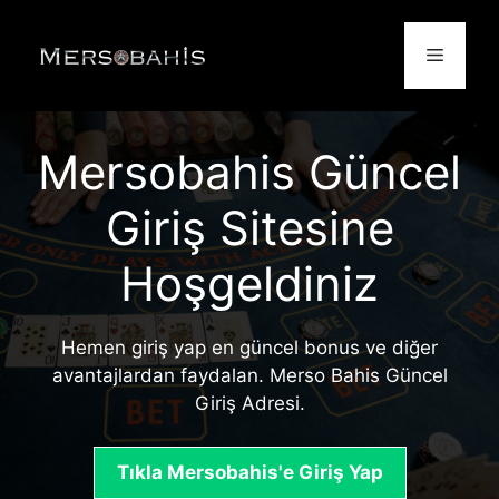
İçeriğe
atla
Menü
Mersobahis Güncel
Giriş Sitesine
Hoşgeldiniz
Hemen giriş yap en güncel bonus ve diğer
avantajlardan faydalan. Merso Bahis Güncel
Giriş Adresi.
Tıkla Mersobahis'e Giriş Yap