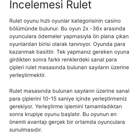
İncelemesi Rulet
Rulet oyunu hızlı oyunlar kategorisinin casino
bölümünde bulunur. Bu oyun 2x -36x arasında
oyunculara ödemeler yapmasıyla ön plana çıkan
oyunlardan birisi olarak tanınıyor. Oyunda para
kazanmak basittir. Tek yapmanız gereken oyuna
girdikten sonra farklı renklerdeki sanal para
çipleri rulet masasında bulunan sayıların üzerine
yerleştirmektir.
Rulet masasında bulunan sayıların üzerine sanal
para çiplerini 10-15 saniye içinde yerleştirmeniz
gerekiyor. Yerleştirme işlemini tamamladıktan
sonra krupiye oyunu başlatır. Bu oyunun en
önemli avantajı gerçek bir ortamda oyunculara
sunulmasıdır.