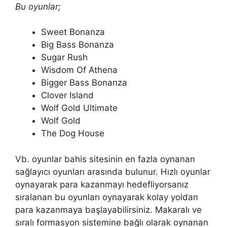
Bu oyunlar;
Sweet Bonanza
Big Bass Bonanza
Sugar Rush
Wisdom Of Athena
Bigger Bass Bonanza
Clover Island
Wolf Gold Ultimate
Wolf Gold
The Dog House
Vb. oyunlar bahis sitesinin en fazla oynanan
sağlayıcı oyunları arasında bulunur. Hızlı oyunlar
oynayarak para kazanmayı hedefliyorsanız
sıralanan bu oyunları oynayarak kolay yoldan
para kazanmaya başlayabilirsiniz. Makaralı ve
sıralı formasyon sistemine bağlı olarak oynanan