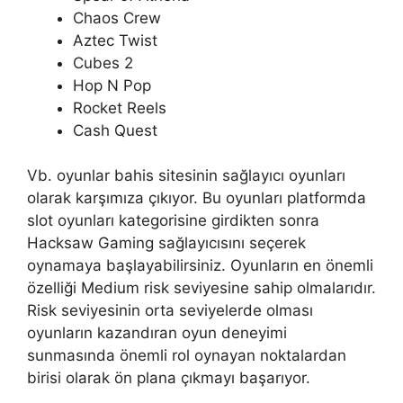
Chaos Crew
Aztec Twist
Cubes 2
Hop N Pop
Rocket Reels
Cash Quest
Vb. oyunlar bahis sitesinin sağlayıcı oyunları
olarak karşımıza çıkıyor. Bu oyunları platformda
slot oyunları kategorisine girdikten sonra
Hacksaw Gaming sağlayıcısını seçerek
oynamaya başlayabilirsiniz. Oyunların en önemli
özelliği Medium risk seviyesine sahip olmalarıdır.
Risk seviyesinin orta seviyelerde olması
oyunların kazandıran oyun deneyimi
sunmasında önemli rol oynayan noktalardan
birisi olarak ön plana çıkmayı başarıyor.