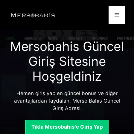
İçeriğe
atla
Menü
Mersobahis Güncel
Giriş Sitesine
Hoşgeldiniz
Hemen giriş yap en güncel bonus ve diğer
avantajlardan faydalan. Merso Bahis Güncel
Giriş Adresi.
Tıkla Mersobahis'e Giriş Yap