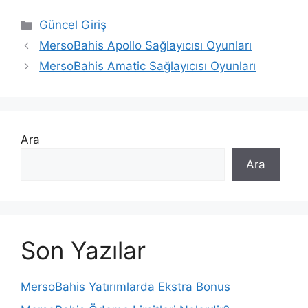
Kategoriler
Güncel Giriş
MersoBahis Apollo Sağlayıcısı Oyunları
MersoBahis Amatic Sağlayıcısı Oyunları
Ara
Ara
Son Yazılar
MersoBahis Yatırımlarda Ekstra Bonus