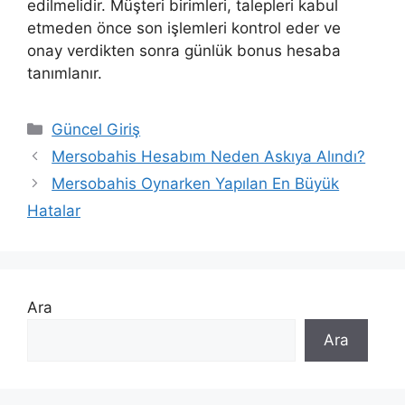
edilmelidir. Müşteri birimleri, talepleri kabul
etmeden önce son işlemleri kontrol eder ve
onay verdikten sonra günlük bonus hesaba
tanımlanır.
Kategoriler
Güncel Giriş
Mersobahis Hesabım Neden Askıya Alındı?
Mersobahis Oynarken Yapılan En Büyük
Hatalar
Ara
Ara