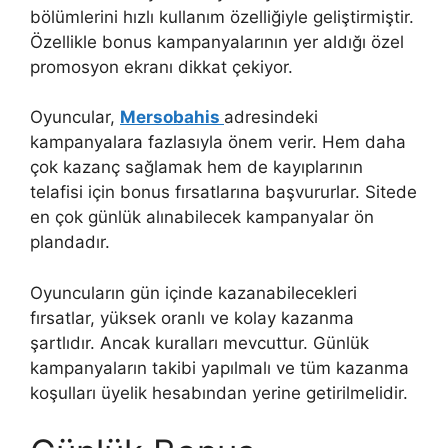
bölümlerini hızlı kullanım özelliğiyle geliştirmiştir.
Özellikle bonus kampanyalarının yer aldığı özel
promosyon ekranı dikkat çekiyor.
Oyuncular,
Mersobahis
adresindeki
kampanyalara fazlasıyla önem verir. Hem daha
çok kazanç sağlamak hem de kayıplarının
telafisi için bonus fırsatlarına başvururlar. Sitede
en çok günlük alınabilecek kampanyalar ön
plandadır.
Oyuncuların gün içinde kazanabilecekleri
fırsatlar, yüksek oranlı ve kolay kazanma
şartlıdır. Ancak kuralları mevcuttur. Günlük
kampanyaların takibi yapılmalı ve tüm kazanma
koşulları üyelik hesabından yerine getirilmelidir.