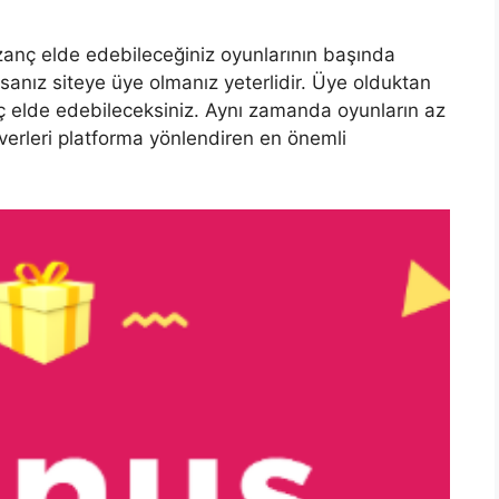
azanç elde edebileceğiniz oyunlarının başında
rsanız siteye üye olmanız yeterlidir. Üye olduktan
ç elde edebileceksiniz. Aynı zamanda oyunların az
erleri platforma yönlendiren en önemli