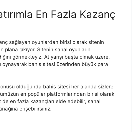
tırımla En Fazla Kazanç
anç sağlayan oyunlardan birisi olarak sitenin
 plana çıkıyor. Sitenin sanal oyunlarını
ığını görmekteyiz. At yarışı başta olmak üzere,
rı oynayarak bahis sitesi üzerinden büyük para
onusu olduğunda bahis sitesi her alanda sizlere
müzün en popüler platformlarından birisi olarak
z de en fazla kazançları elde edebilir, sanal
ağına erişebilirsiniz.