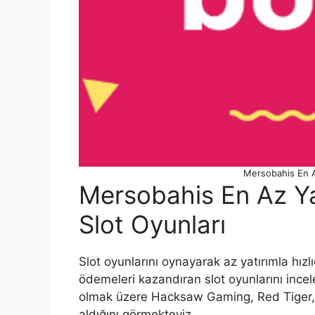
Mersobahis En A
Mersobahis En Az Ya
Slot Oyunları
Slot oyunlarını oynayarak az yatırımla hız
ödemeleri kazandıran slot oyunlarını inc
olmak üzere Hacksaw Gaming, Red Tiger, 
aldığını görmekteyiz.