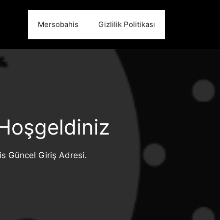
Mersobahis
Gizlilik Politikası
Hoşgeldiniz
s Güncel Giriş Adresi.