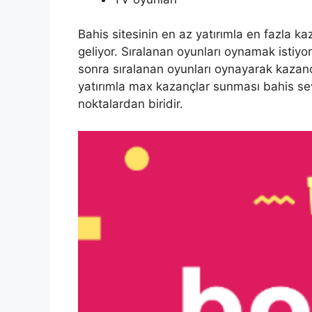
Bahis sitesinin en az yatırımla en fazla k
geliyor. Sıralanan oyunları oynamak istiyo
sonra sıralanan oyunları oynayarak kazan
yatırımla max kazançlar sunması bahis sev
noktalardan biridir.