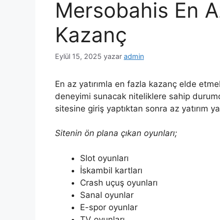
Mersobahis En Az
Kazanç
Eylül 15, 2025
yazar
admin
En az yatırımla en fazla kazanç elde etme
deneyimi sunacak niteliklere sahip durumd
sitesine giriş yaptıktan sonra az yatırım ya
Sitenin ön plana çıkan oyunları;
Slot oyunları
İskambil kartları
Crash uçuş oyunları
Sanal oyunlar
E-spor oyunlar
TV oyunları