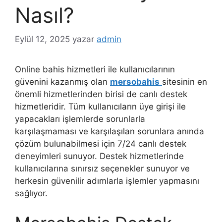
Nasıl?
Eylül 12, 2025
yazar
admin
Online bahis hizmetleri ile kullanıcılarının
güvenini kazanmış olan
mersobahis
sitesinin en
önemli hizmetlerinden birisi de canlı destek
hizmetleridir. Tüm kullanıcıların üye girişi ile
yapacakları işlemlerde sorunlarla
karşılaşmaması ve karşılaşılan sorunlara anında
çözüm bulunabilmesi için 7/24 canlı destek
deneyimleri sunuyor. Destek hizmetlerinde
kullanıcılarına sınırsız seçenekler sunuyor ve
herkesin güvenilir adımlarla işlemler yapmasını
sağlıyor.