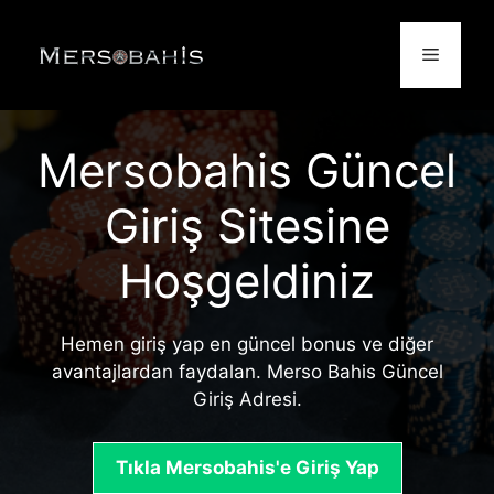
İçeriğe
atla
Menü
Mersobahis Güncel
Giriş Sitesine
Hoşgeldiniz
Hemen giriş yap en güncel bonus ve diğer
avantajlardan faydalan. Merso Bahis Güncel
Giriş Adresi.
Tıkla Mersobahis'e Giriş Yap