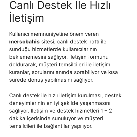
Canlı Destek İle Hızlı
İletişim
Kullanıcı memnuniyetine önem veren
mersobahis
sitesi, canlı destek hattı ile
sunduğu hizmetlerde kullanıcılarının
beklememesini sağlıyor. İletişim formunu
doldurarak, müşteri temsilcileri ile iletişim
kuranlar, sorularını anında sorabiliyor ve kısa
sürede dönüş yapılmasını sağlıyor.
Canlı destek ile hızlı iletişim kurulması, destek
deneyimlerinin en iyi şekilde yaşanmasını
sağlıyor. İletişim ve destek hizmetleri 1 – 2
dakika içerisinde sunuluyor ve müşteri
temsilcileri ile bağlantılar yapılıyor.