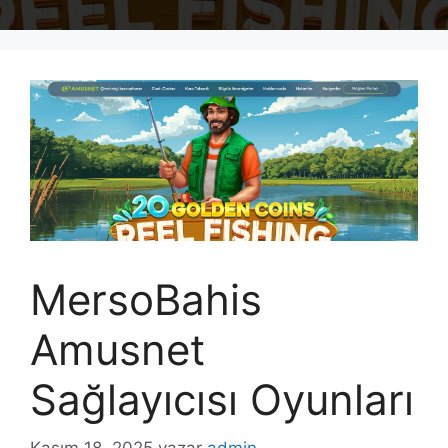
MersoBahis
Amusnet
Sağlayıcısı Oyunları