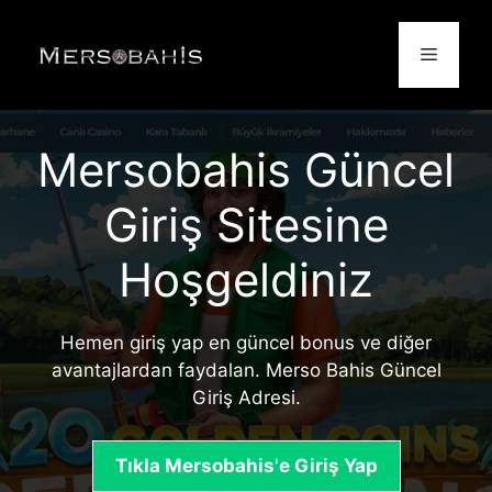
İçeriğe
atla
Menü
Mersobahis Güncel
Giriş Sitesine
Hoşgeldiniz
Hemen giriş yap en güncel bonus ve diğer
avantajlardan faydalan. Merso Bahis Güncel
Giriş Adresi.
Tıkla Mersobahis'e Giriş Yap