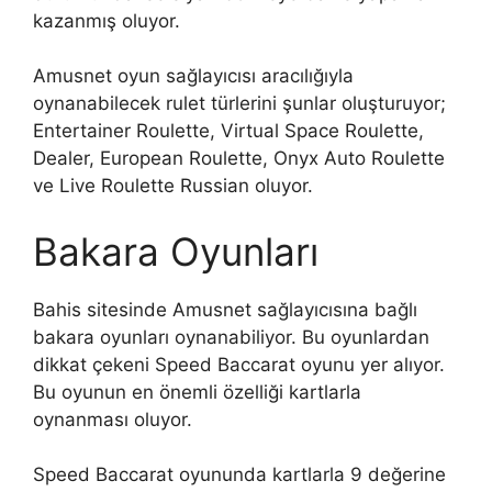
kazanmış oluyor.
Amusnet oyun sağlayıcısı aracılığıyla
oynanabilecek rulet türlerini şunlar oluşturuyor;
Entertainer Roulette, Virtual Space Roulette,
Dealer, European Roulette, Onyx Auto Roulette
ve Live Roulette Russian oluyor.
Bakara Oyunları
Bahis sitesinde Amusnet sağlayıcısına bağlı
bakara oyunları oynanabiliyor. Bu oyunlardan
dikkat çekeni Speed Baccarat oyunu yer alıyor.
Bu oyunun en önemli özelliği kartlarla
oynanması oluyor.
Speed Baccarat oyununda kartlarla 9 değerine