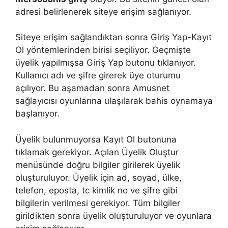
adresi belirlenerek siteye erişim sağlanıyor.
Siteye erişim sağlandıktan sonra Giriş Yap-Kayıt
Ol yöntemlerinden birisi seçiliyor. Geçmişte
üyelik yapılmışsa Giriş Yap butonu tıklanıyor.
Kullanıcı adı ve şifre girerek üye oturumu
açılıyor. Bu aşamadan sonra Amusnet
sağlayıcısı oyunlarına ulaşılarak bahis oynamaya
başlanıyor.
Üyelik bulunmuyorsa Kayıt Ol butonuna
tıklamak gerekiyor. Açılan Üyelik Oluştur
menüsünde doğru bilgiler girilerek üyelik
oluşturuluyor. Üyelik için ad, soyad, ülke,
telefon, eposta, tc kimlik no ve şifre gibi
bilgilerin verilmesi gerekiyor. Tüm bilgiler
girildikten sonra üyelik oluşturuluyor ve oyunlara