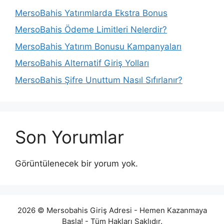
MersoBahis Yatırımlarda Ekstra Bonus
MersoBahis Ödeme Limitleri Nelerdir?
MersoBahis Yatırım Bonusu Kampanyaları
MersoBahis Alternatif Giriş Yolları
MersoBahis Şifre Unuttum Nasıl Sıfırlanır?
Son Yorumlar
Görüntülenecek bir yorum yok.
2026 © Mersobahis Giriş Adresi - Hemen Kazanmaya
Başla! - Tüm Hakları Saklıdır.