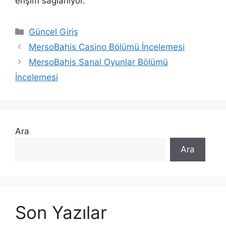
erişim sağlanıyor.
Kategoriler
Güncel Giriş
MersoBahis Casino Bölümü İncelemesi
MersoBahis Sanal Oyunlar Bölümü
İncelemesi
Ara
Ara
Son Yazılar